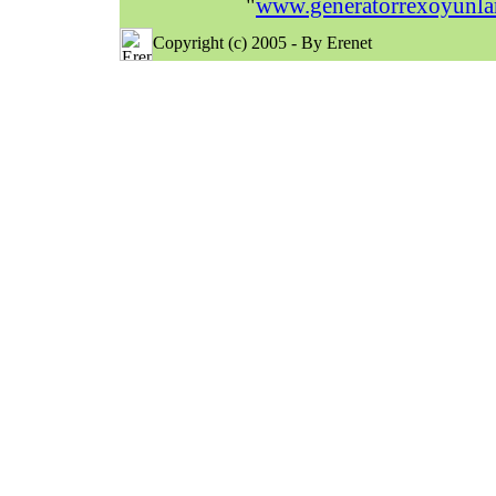
"
www.generatorrexoyunlar
Copyright (c) 2005 - By Erenet