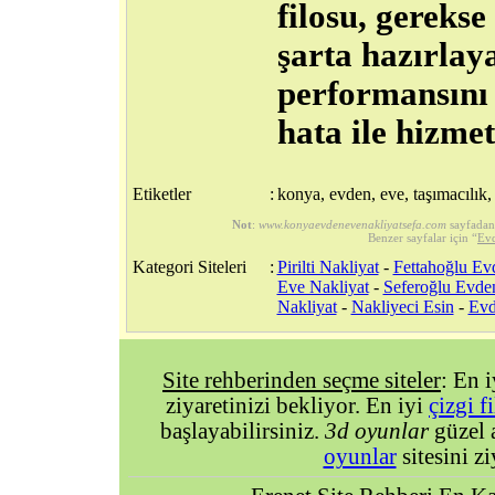
filosu, gereks
şarta hazırlay
performansını g
hata ile hizme
Etiketler
:
konya, evden, eve, taşımacılık, 
Not
:
www.konyaevdenevenakliyatsefa.com
sayfadan
Benzer sayfalar için “
Evd
Kategori Siteleri
:
Pirilti Nakliyat
-
Fettahoğlu Ev
Eve Nakliyat
-
Seferoğlu Evde
Nakliyat
-
Nakliyeci Esin
-
Evd
Site rehberinden seçme siteler
: En 
ziyaretinizi bekliyor. En iyi
çizgi f
başlayabilirsiniz.
3d oyunlar
güzel 
oyunlar
sitesini zi