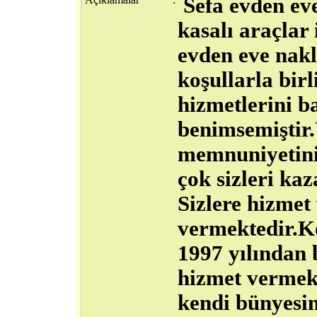
Sefa evden eve
kasalı araçlar
evden eve nakl
koşullarla birl
hizmetlerini b
benimsemiştir.
memnuniyetini
çok sizleri ka
Sizlere hizmet
vermektedir.Ko
1997 yılından 
hizmet vermekt
kendi bünyesin