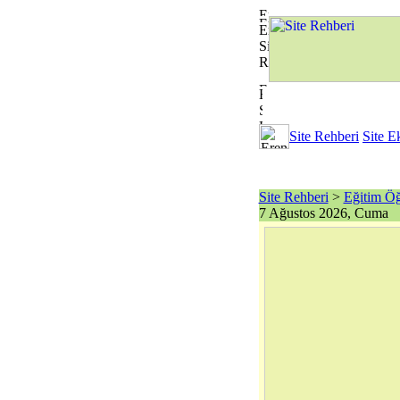
Site Rehberi
Site E
Site Rehberi
>
Eğitim Öğ
7 Ağustos 2026, Cuma