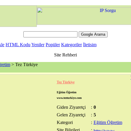
kle
HTML Kodu
Yeniler
Popüler
Kategoriler
İletisim
Site Rehberi
retim
> Tez Türkiye
Tez Türkiye
Eğitim Öğretim
www.tezturkiye.com
Giden Ziyaretçi
:
0
Gelen Ziyaretçi
:
5
Kategori
:
Eğitim Öğretim
Site Bilgileri
: