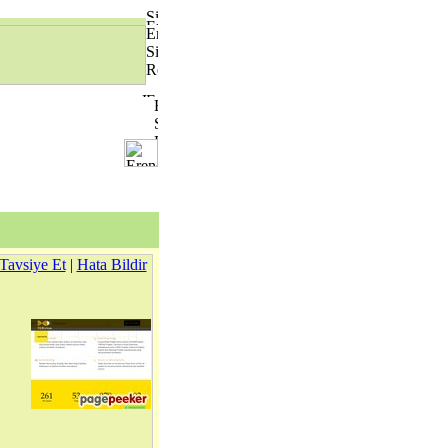
Tavsiye Et
|
Hata Bildir