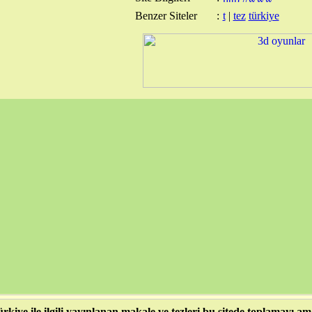
Benzer Siteler
:
t
|
tez
türkiye
rkiye ile ilgili yayınlanan makale ve tezleri bu sitede toplamayı a