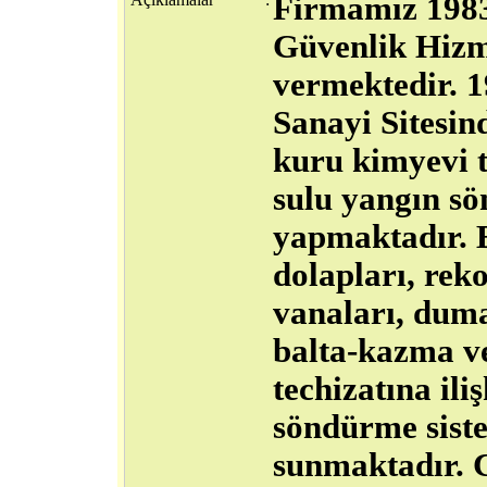
Firmamız 1983
Güvenlik Hizm
vermektedir. 
Sanayi Sitesind
kuru kimyevi t
sulu yangın sö
yapmaktadır. 
dolapları, reko
vanaları, duma
balta-kazma ve
techizatına il
söndürme siste
sunmaktadır. C