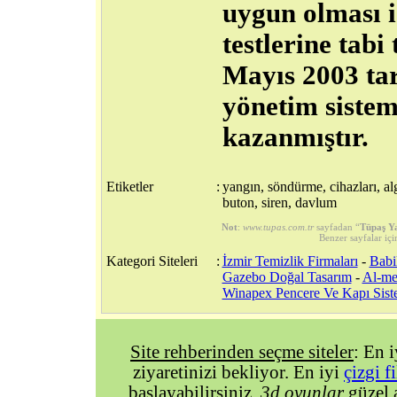
uygun olması i
testlerine tab
Mayıs 2003 tar
yönetim sistem
kazanmıştır.
Etiketler
:
yangın, söndürme, cihazları, alg
buton, siren, davlum
Not
:
www.tupas.com.tr
sayfadan “
Tüpaş Y
Benzer sayfalar içi
Kategori Siteleri
:
İzmir Temizlik Firmaları
-
Babi
Gazebo Doğal Tasarım
-
Al-me
Winapex Pencere Ve Kapı Sist
Site rehberinden seçme siteler
: En 
ziyaretinizi bekliyor. En iyi
çizgi f
başlayabilirsiniz.
3d oyunlar
güzel 