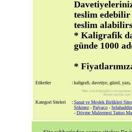
Davetiyeleriniz
teslim edebilir
teslim alabilirs
* Kaligrafik d
günde 1000 ad
* Fiyatlarımız
Etiketler
:
kaligrafi, davetiye, güzel, yazı,
Not
:
www.kaligrafievi.com
sayfadan 
Benzer sayfalar için 
Kategori Siteleri
:
Sanat ve Meslek Birlikleri Sites
Sökmez
-
Palyaço
-
Selahaddi
-
Dövme Malzemesi Tattoo Ma