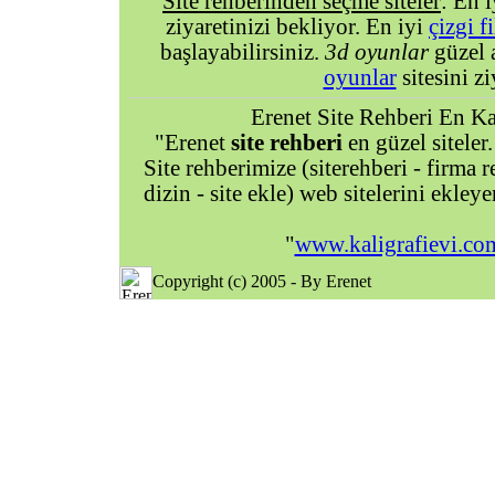
Site rehberinden seçme siteler
: En 
ziyaretinizi bekliyor. En iyi
çizgi f
başlayabilirsiniz.
3d oyunlar
güzel 
oyunlar
sitesini zi
Erenet Site Rehberi En Kal
"Erenet
site rehberi
en güzel siteler.
Site rehberimize (siterehberi - firma re
dizin - site ekle) web sitelerini ekley
"
www.kaligrafievi.co
Copyright (c) 2005 - By Erenet