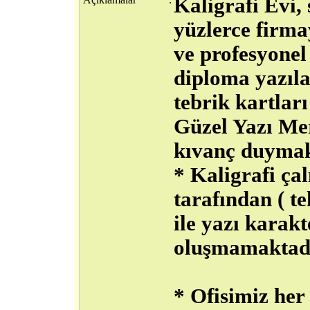
Kaligrafi Evi, 
yüzlerce firmay
ve profesyonel 
diploma yazılar
tebrik kartları
Güzel Yazı Me
kıvanç duymak
* Kaligrafi ça
tarafından ( te
ile yazı karakt
oluşmamaktadı
* Ofisimiz her 