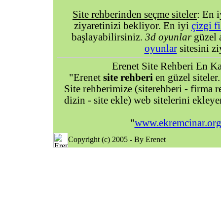
Site rehberinden seçme siteler
: En 
ziyaretinizi bekliyor. En iyi
çizgi f
başlayabilirsiniz.
3d oyunlar
güzel 
oyunlar
sitesini zi
Erenet Site Rehberi En Kal
"Erenet
site rehberi
en güzel siteler.
Site rehberimize (siterehberi - firma re
dizin - site ekle) web sitelerini ekley
"
www.ekremcinar.or
Copyright (c) 2005 - By Erenet