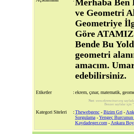
Merhaba Ben 
ve Geometri A
Geometriye İl
Göre ATAMIZIN
Bende Bu Yold
geometri alanı
amacım. Umarı
edebilirsiniz.
Etiketler
:
ekrem, çınar, matematik, geome
Not
:
www.ekremcinar.org
sayfada
Benzer sayfalar için “
Kategori Siteleri
:
Thewebgenc
-
Bizim Gri
-
Ank
Sorgulama
-
Yengeç Burcunun Ö
Kaydadeger.com
-
Ankara Boy