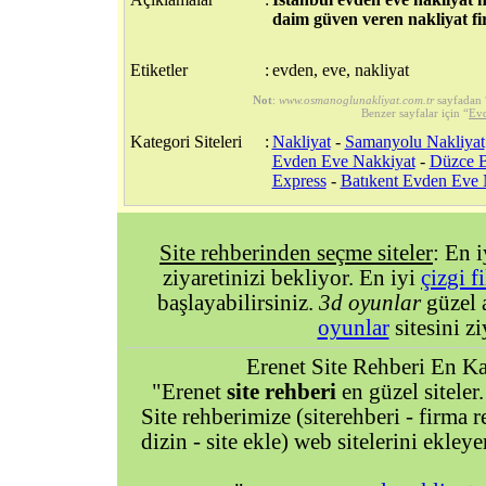
daim güven veren nakliyat fi
Etiketler
:
evden, eve, nakliyat
Not
:
www.osmanoglunakliyat.com.tr
sayfadan 
Benzer sayfalar için “
Evd
Kategori Siteleri
:
Nakliyat
-
Samanyolu Nakliyat
Evden Eve Nakkiyat
-
Düzce B
Express
-
Batıkent Evden Eve 
Site rehberinden seçme siteler
: En 
ziyaretinizi bekliyor. En iyi
çizgi f
başlayabilirsiniz.
3d oyunlar
güzel 
oyunlar
sitesini zi
Erenet Site Rehberi En Kal
"Erenet
site rehberi
en güzel siteler.
Site rehberimize (siterehberi - firma re
dizin - site ekle) web sitelerini ekley