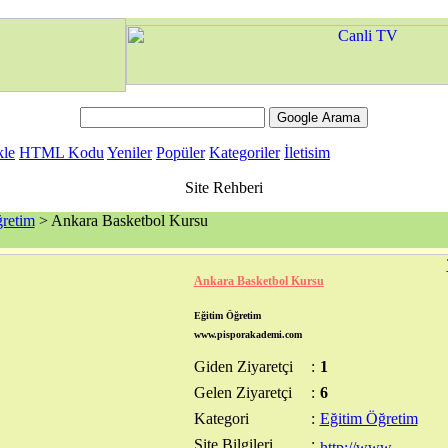
kle
HTML Kodu
Yeniler
Popüler
Kategoriler
İletisim
Site Rehberi
retim
> Ankara Basketbol Kursu
Ankara Basketbol Kursu
Eğitim Öğretim
www.pisporakademi.com
Giden Ziyaretçi
:
1
Gelen Ziyaretçi
:
6
Kategori
:
Eğitim Öğretim
Site Bilgileri
: