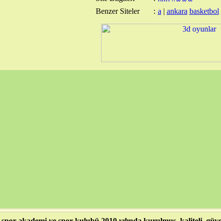
Benzer Siteler
:
a
|
ankara
basketbol
 spor akademi ve spor kulubü 2010 yılında kurulmuş, kaliteli, güveni