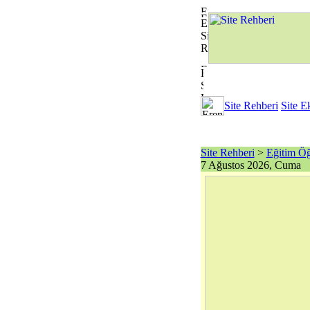
Site Rehberi
Site E
Site Rehberi
>
Eğitim Öğ
7 Ağustos 2026, Cuma