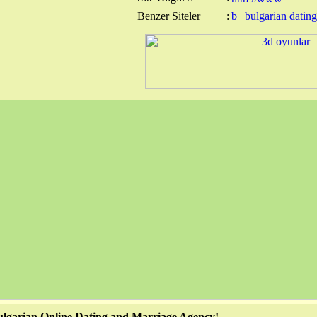
Benzer Siteler
:
b
|
bulgarian
dating
lgarian Online Dating and Marriage Agency!