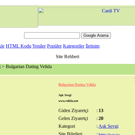
kle
HTML Kodu
Yeniler
Popüler
Kategoriler
İletisim
Site Rehberi
i
> Bulgarian Dating Velida
Bulgarian Dating Velida
Aşk Sevgi
www.velida.net
Giden Ziyaretçi
:
13
Gelen Ziyaretçi
:
20
Kategori
:
Aşk Sevgi
Site Bilgileri
: