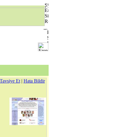
Tavsiye Et
|
Hata Bildir