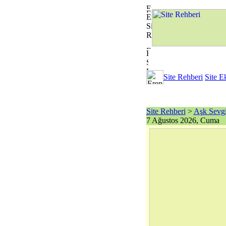
Site Rehberi
Site E
Site Rehberi
>
Aşk Sevg
7 Ağustos 2026, Cuma