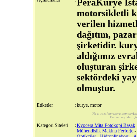
PeraKurye İsta
motorsikletli k
verilen hizmetl
dağıtım, paza
şirketidir. kur
aldığımız evra
oluşturan şirk
sektördeki ya
olmuştur.
Etiketler
:
kurye, motor
Not
:
www.kuryepera.com
sayfa
Benzer sayfalar içi
Kategori Siteleri
:
Kyocera Mita Fotokopi Başak
Mühendislik Makina Ferforje
Optikçiler
-
Hidronlineboru
-
A