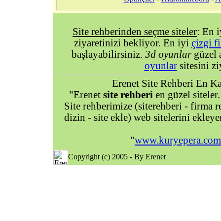
Site rehberinden seçme siteler
: En 
ziyaretinizi bekliyor. En iyi
çizgi f
başlayabilirsiniz.
3d oyunlar
güzel 
oyunlar
sitesini zi
Erenet Site Rehberi En Kal
"Erenet
site rehberi
en güzel siteler.
Site rehberimize (siterehberi - firma re
dizin - site ekle) web sitelerini ekley
"
www.kuryepera.com
Copyright (c) 2005 - By Erenet