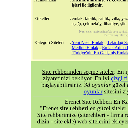
işleri ile ilgilenir.
Etiketler
:
emlak, kiralik, satilik, villa, ya
aşağı, çekmeköy, libadiye, şile
Not
:
www.yeninesilemlak.com
sayfad
Benzer sayfalar iç
Kategori Siteleri
:
Yeni Nesil Emlak
-
Tekirdağ Sa
Medine Emlak
-
Emlak Adına 
Türkiye'nin En Gelişmiş Emlak
Site rehberinden seçme siteler
: En 
ziyaretinizi bekliyor. En iyi
çizgi f
başlayabilirsiniz.
3d oyunlar
güzel 
oyunlar
sitesini zi
Erenet Site Rehberi En Kal
"Erenet
site rehberi
en güzel siteler.
Site rehberimize (siterehberi - firma re
dizin - site ekle) web sitelerini ekley