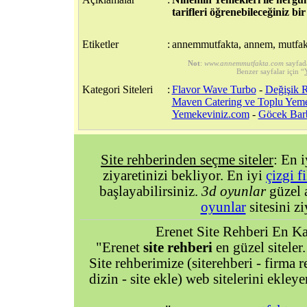
tarifleri öğrenebileceğiniz bir
Etiketler
:
annemmutfakta, annem, mutfak
Not
:
www.annemmutfakta.com
sayfad
Benzer sayfalar için “
Kategori Siteleri
:
Flavor Wave Turbo
-
Değişik R
Maven Catering ve Toplu Yem
Yemekeviniz.com
-
Göcek Barb
Site rehberinden seçme siteler
: En 
ziyaretinizi bekliyor. En iyi
çizgi f
başlayabilirsiniz.
3d oyunlar
güzel 
oyunlar
sitesini zi
Erenet Site Rehberi En Kal
"Erenet
site rehberi
en güzel siteler.
Site rehberimize (siterehberi - firma re
dizin - site ekle) web sitelerini ekley