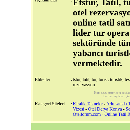
Etstur, Tatil, 
otel rezervasyo
online tatil sa
lider tur opera
sektöründe tü
yabancı turistl
vermektedir.
Etiketler
:
tstur, tatil, tur, turist, turistik, 
rezervasyon
Not
:
www.etstur.com
sayfad
Benzer sayfalar için
Kategori Siteleri
:
Kiralık Tekneler
-
Adrasan'da T
Vizesi
-
Otel Derya Konya
-
Se
Otelforum.com
-
Online Tatil 