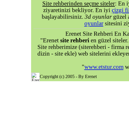
Site rehberinden seçme siteler
: En 
ziyaretinizi bekliyor. En iyi
çizgi f
başlayabilirsiniz.
3d oyunlar
güzel 
oyunlar
sitesini zi
Erenet Site Rehberi En Kal
"Erenet
site rehberi
en güzel siteler.
Site rehberimize (siterehberi - firma re
dizin - site ekle) web sitelerini ekley
"
www.etstur.com
we
Copyright (c) 2005 - By Erenet