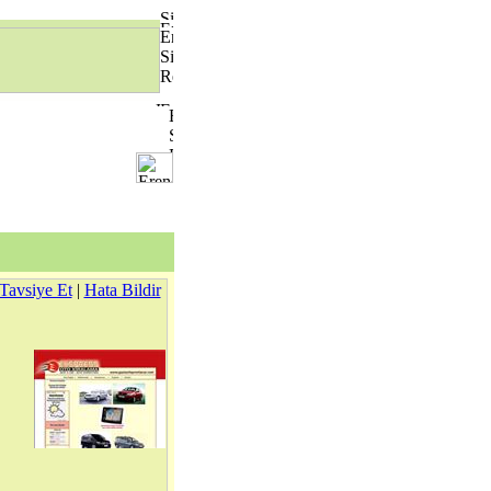
Tavsiye Et
|
Hata Bildir