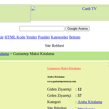
kle
HTML Kodu
Yeniler
Popüler
Kategoriler
İletisim
Site Rehberi
ralama
> Gaziantep Maksi Kiralama
Gaziantep Maksi Kiralama
Araba Kiralama
www.gazianteprentacar.com
Giden Ziyaretçi
:
12
Gelen Ziyaretçi
:
57
Kategori
:
Araba Kiralama
Site Bilgileri
: