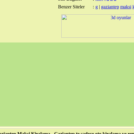
Benzer Siteler
:
g
|
gaziantep
maksi
ziantep Maksi Kiralama - Gaziantep te sadece oto kiralama ve rent