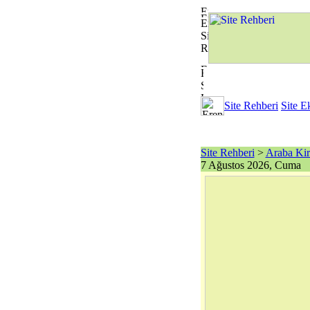
Site Rehberi
Site E
Site Rehberi
>
Araba Ki
7 Ağustos 2026, Cuma