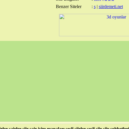
Benzer Siteler
:
s
|
siirdemeti.net
irler şairler şiir şair isim manaları sesli şiirler sesli siir şiir sohbetler