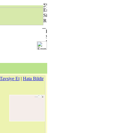
Tavsiye Et
|
Hata Bildir