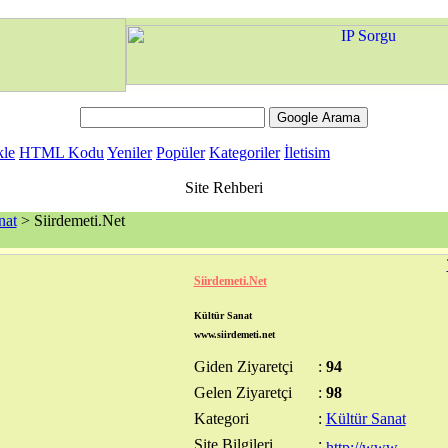
kle
HTML Kodu
Yeniler
Popüler
Kategoriler
İletisim
Site Rehberi
nat
> Siirdemeti.Net
Siirdemeti.Net
Kültür Sanat
www.siirdemeti.net
Giden Ziyaretçi
:
94
Gelen Ziyaretçi
:
98
Kategori
:
Kültür Sanat
Site Bilgileri
: