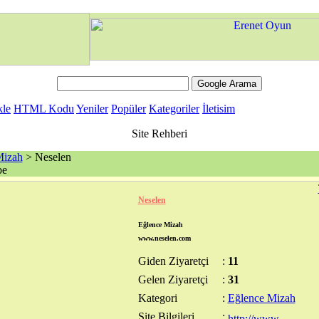
kle
HTML Kodu
Yeniler
Popüler
Kategoriler
İletisim
Site Rehberi
Mizah
> Neselen
be
Neselen
Eğlence Mizah
www.neselen.com
Giden Ziyaretçi
:
11
Gelen Ziyaretçi
:
31
Kategori
:
Eğlence Mizah
Site Bilgileri
: