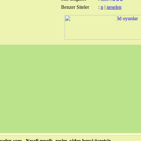
Benzer Siteler
:
n
|
neselen
selen.com - Neseli muzik, resim, video hepsi ücretsiz