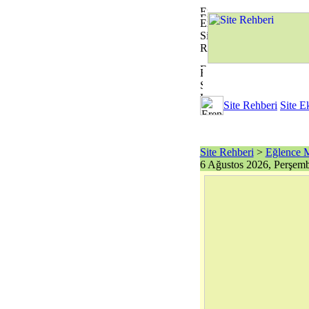
Site Rehberi
Site E
Site Rehberi
>
Eğlence 
6 Ağustos 2026, Perşem