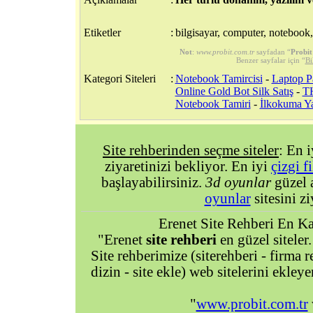
Etiketler
:
bilgisayar, computer, notebook, 
Not
:
www.probit.com.tr
sayfadan “
Probit
Benzer sayfalar için “
Bi
Kategori Siteleri
:
Notebook Tamircisi
-
Laptop Pa
Online Gold Bot Silk Satış
-
TH
Notebook Tamiri
-
İlkokuma Ya
Site rehberinden seçme siteler
: En 
ziyaretinizi bekliyor. En iyi
çizgi f
başlayabilirsiniz.
3d oyunlar
güzel 
oyunlar
sitesini zi
Erenet Site Rehberi En Kal
"Erenet
site rehberi
en güzel siteler.
Site rehberimize (siterehberi - firma re
dizin - site ekle) web sitelerini ekley
"
www.probit.com.tr