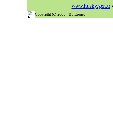
"
www.husky.gen.tr
w
Copyright (c) 2005 - By Erenet