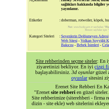
sağlıkları hakkında bilgiler 
yayınlanır.
Etiketler
:
doberman, rotweiler, köpek, h
Not
:
www.husky.gen.tr
sayfadan “
Hus
Benzer sayfalar için “
Kategori Siteleri
:
Sevenlerin Değişmeyen Adresi
Web Sitesi
-
Volkan Soyyiğit Ki
Bakıcısı
-
Bebek İsimleri
-
Cel
Site rehberinden seçme siteler
: En 
ziyaretinizi bekliyor. En iyi
çizgi f
başlayabilirsiniz.
3d oyunlar
güzel 
oyunlar
sitesini zi
Erenet Site Rehberi En Kal
"Erenet
site rehberi
en güzel siteler.
Site rehberimize (siterehberi - firma re
dizin - site ekle) web sitelerini ekley