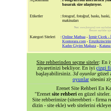
basarak size ulaştırıyor.
Etiketler
:
fotograf, fotoğraf, baskı, baski
makinaları
Not
:
www.fotograf.com
sayfadan
Benzer sayfalar içi
Kategori Siteleri
:
Online Matbaa
-
İzmir Çiçek -
Kontorara.com
-
Emzikzinciri
Kadın Giyim Mağaza
-
Katana 
Site rehberinden seçme siteler
: En 
ziyaretinizi bekliyor. En iyi
çizgi f
başlayabilirsiniz.
3d oyunlar
güzel 
oyunlar
sitesini zi
Erenet Site Rehberi En Kal
"Erenet
site rehberi
en güzel siteler.
Site rehberimize (siterehberi - firma re
dizin - site ekle) web sitelerini ekley