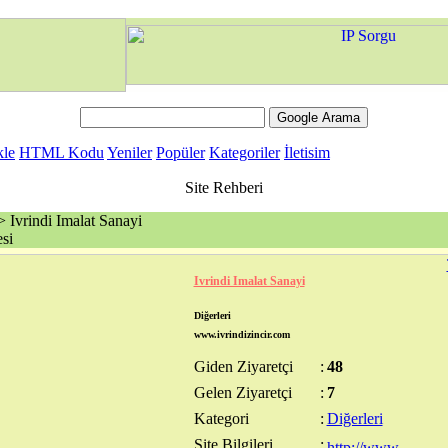
kle
HTML Kodu
Yeniler
Popüler
Kategoriler
İletisim
Site Rehberi
 Ivrindi Imalat Sanayi
si
Ivrindi Imalat Sanayi
Diğerleri
www.ivrindizincir.com
Giden Ziyaretçi
:
48
Gelen Ziyaretçi
:
7
Kategori
:
Diğerleri
Site Bilgileri
: