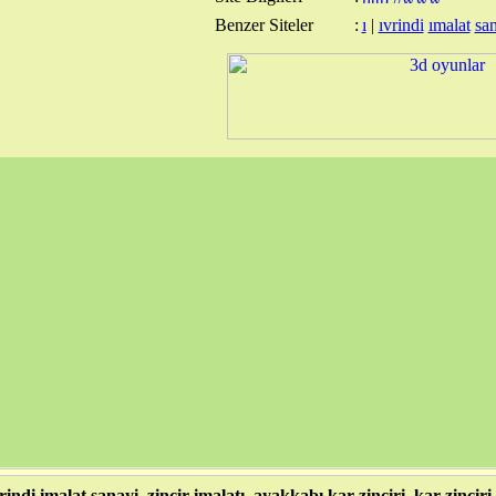
Benzer Siteler
:
ı
|
ıvrindi
ımalat
sa
rindi imalat sanayi, zincir imalatı, ayakkabı kar zinciri, kar zinciri,