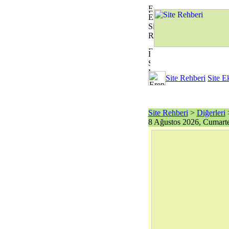
Site Rehberi
Site E
Site Rehberi
>
Diğerleri
>
8 Ağustos 2026, Cumarte