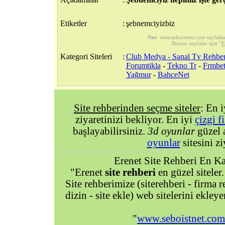
Etiketler
:
şebnemciyizbiz
Not
:
www.seboistnet.com
sayfada
Benzer sayfalar için “
F
Kategori Siteleri
:
Club Medya - Sanal Tv Rehber
Forumtikla
-
Tekno Tr
-
Frmbet
Yağmur
-
BahceNet
Site rehberinden seçme siteler
: En 
ziyaretinizi bekliyor. En iyi
çizgi f
başlayabilirsiniz.
3d oyunlar
güzel 
oyunlar
sitesini zi
Erenet Site Rehberi En Kal
"Erenet
site rehberi
en güzel siteler.
Site rehberimize (siterehberi - firma re
dizin - site ekle) web sitelerini ekley
"
www.seboistnet.com