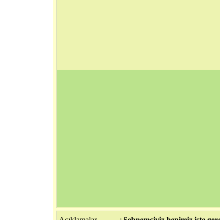
Açıklamalar
:
Şebnemciyiz hepimiz işte gerçe