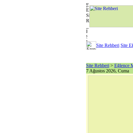
Site Rehberi
Site E
Site Rehberi
>
Eğlence 
7 Ağustos 2026, Cuma