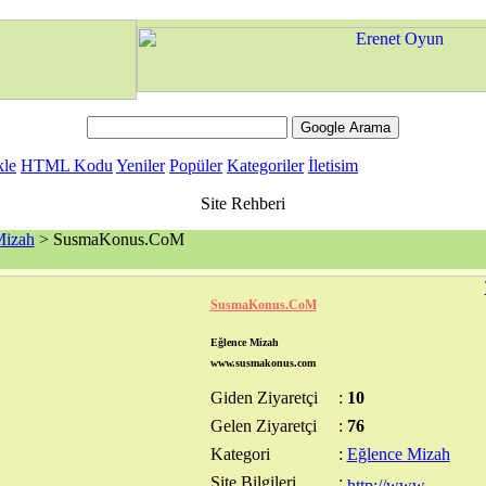
kle
HTML Kodu
Yeniler
Popüler
Kategoriler
İletisim
Site Rehberi
Mizah
> SusmaKonus.CoM
SusmaKonus.CoM
Eğlence Mizah
www.susmakonus.com
Giden Ziyaretçi
:
10
Gelen Ziyaretçi
:
76
Kategori
:
Eğlence Mizah
Site Bilgileri
: