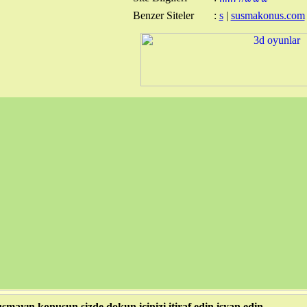
Benzer Siteler
:
s
|
susmakonus.com
smayın konusun sizde dokun içinizi itiraf edin isyan edin..