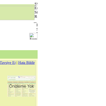
Tavsiye Et
|
Hata Bildir