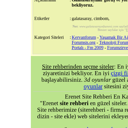
bekliyoruz.
Etiketler
:
galatasaray, cimbom,
Not
:
www.galatasarayefsanesi.com
sayfad
Benzer sayfalar için “
F
Kategori Siteleri
:
Kervanforum
-
Yaşamak Bir Ağ
Forumsis.org
-
Teknoloji Foru
Portalı - Fm 2009
-
Forumzirve 
Site rehberinden seçme siteler
: En 
ziyaretinizi bekliyor. En iyi
çizgi f
başlayabilirsiniz.
3d oyunlar
güzel 
oyunlar
sitesini zi
Erenet Site Rehberi En Kal
"Erenet
site rehberi
en güzel siteler.
Site rehberimize (siterehberi - firma re
dizin - site ekle) web sitelerini ekley