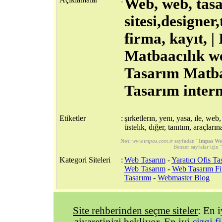
Web, web, tasar
sitesi,designer
firma, kayıt, 
Matbaacılık w
Tasarım Matbaa
Tasarım intern
Etiketler
:
şırketlerın, yenı, yasa, ıle, web
üstelık, dığer, tanıtım, araçları
Not
:
www.impas.com.tr
sayfadan “
Impas We
Benzer sayfalar için 
Kategori Siteleri
:
Web Tasarım
-
Yaratıcı Ofis Ta
Web Tasarım
-
Web Tasarım Fiy
Tasarımı
-
Webmaster Blog
Site rehberinden seçme siteler
: En 