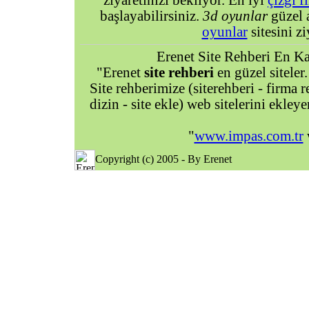
ziyaretinizi bekliyor. En iyi
çizgi f
başlayabilirsiniz.
3d oyunlar
güzel 
oyunlar
sitesini zi
Erenet Site Rehberi En Kal
"Erenet
site rehberi
en güzel siteler.
Site rehberimize (siterehberi - firma re
dizin - site ekle) web sitelerini ekley
"
www.impas.com.tr
w
Copyright (c) 2005 - By Erenet