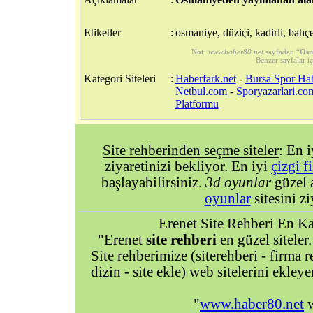
Etiketler
:
osmaniye, düziçi, kadirli, bahç
Not
:
www.haber80.net
sayfadan “
Osm
Benzer sayfalar iç
Kategori Siteleri
:
Haberfark.net
-
Bursa Spor Ha
Netbul.com
-
Sporyazarlari.co
Platformu
Site rehberinden seçme siteler
: En 
ziyaretinizi bekliyor. En iyi
çizgi f
başlayabilirsiniz.
3d oyunlar
güzel 
oyunlar
sitesini zi
Erenet Site Rehberi En Kal
"Erenet
site rehberi
en güzel siteler.
Site rehberimize (siterehberi - firma re
dizin - site ekle) web sitelerini ekley
"
www.haber80.net
w