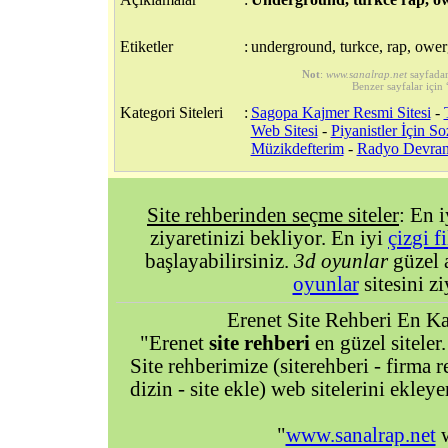
Etiketler
:
underground, turkce, rap, ower
Not
:
www.sanalrap.net
sayfada
Benzer sayfalar için 
Kategori Siteleri
:
Sagopa Kajmer Resmi Sitesi
-
Web Sitesi
-
Piyanistler İçin So
Müzikdefterim
-
Radyo Devra
Site rehberinden seçme siteler
: En 
ziyaretinizi bekliyor. En iyi
çizgi f
başlayabilirsiniz.
3d oyunlar
güzel 
oyunlar
sitesini zi
Erenet Site Rehberi En Kal
"Erenet
site rehberi
en güzel siteler.
Site rehberimize (siterehberi - firma re
dizin - site ekle) web sitelerini ekley
"
www.sanalrap.net
w