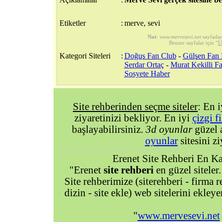
Etiketler
:
merve, sevi
Not
:
www.mervesevi.net
sayfadan
Benzer sayfalar için “
Ü
Kategori Siteleri
:
Doğuş Fan Club
-
Gülşen Fan 
Serdar Ortaç
-
Murat Kekilli F
Sosyete Haber
Site rehberinden seçme siteler
: En 
ziyaretinizi bekliyor. En iyi
çizgi f
başlayabilirsiniz.
3d oyunlar
güzel 
oyunlar
sitesini zi
Erenet Site Rehberi En Kal
"Erenet
site rehberi
en güzel siteler.
Site rehberimize (siterehberi - firma re
dizin - site ekle) web sitelerini ekley
"
www.mervesevi.net