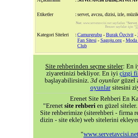
Etiketler
:
servet, avcısı, dizisi, izle, mü
Not
:
www.servetavcisi.net
sayfadan “
Servet 
Benzer sayfalar için “
Ü
Kategori Siteleri
:
Camurgrubu
-
Burak Özçivit
-
Fan Sitesi
-
Sagoju.org
-
Moda 
Club
Site rehberinden seçme siteler
: En 
ziyaretinizi bekliyor. En iyi
çizgi f
başlayabilirsiniz.
3d oyunlar
güzel 
oyunlar
sitesini zi
Erenet Site Rehberi En Kal
"Erenet
site rehberi
en güzel siteler.
Site rehberimize (siterehberi - firma re
dizin - site ekle) web sitelerini ekley
"
www.servetavcisi.ne