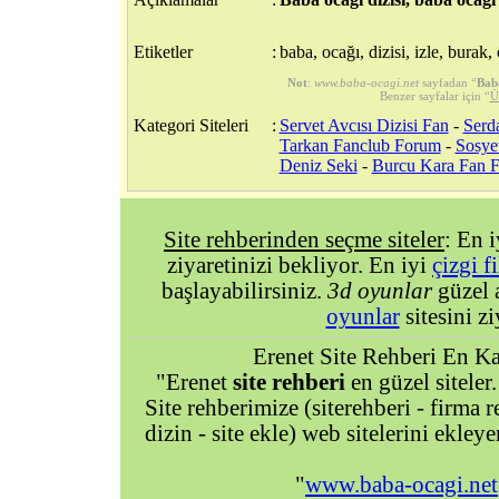
Etiketler
:
baba, ocağı, dizisi, izle, burak, 
Not
:
www.baba-ocagi.net
sayfadan “
Baba
Benzer sayfalar için “
Ü
Kategori Siteleri
:
Servet Avcısı Dizisi Fan
-
Serd
Tarkan Fanclub Forum
-
Sosye
Deniz Seki
-
Burcu Kara Fan 
Site rehberinden seçme siteler
: En 
ziyaretinizi bekliyor. En iyi
çizgi f
başlayabilirsiniz.
3d oyunlar
güzel 
oyunlar
sitesini zi
Erenet Site Rehberi En Kal
"Erenet
site rehberi
en güzel siteler.
Site rehberimize (siterehberi - firma re
dizin - site ekle) web sitelerini ekley
"
www.baba-ocagi.net