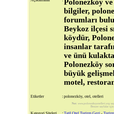
Polonezköy ve 
bilgiler, polo
forumları bulu
Beykoz ilçesi s
köydür, Polone
insanlar taraf
ve ünü kulakta
Polonezköy son
büyük gelişmele
motel, restoran
Etiketler
:
polonezköy, otel, otelleri
Not
:
www.polonezkoyotelleri.org
say
Benzer sayfalar için
Kategori Siteleri
:
Tatil Otel Turizm Gezi
-
Turizm