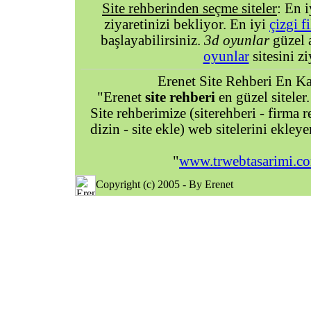
Site rehberinden seçme siteler
: En 
ziyaretinizi bekliyor. En iyi
çizgi f
başlayabilirsiniz.
3d oyunlar
güzel 
oyunlar
sitesini zi
Erenet Site Rehberi En Kal
"Erenet
site rehberi
en güzel siteler.
Site rehberimize (siterehberi - firma re
dizin - site ekle) web sitelerini ekley
"
www.trwebtasarimi.c
Copyright (c) 2005 - By Erenet