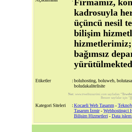
Firmamız, ko
kadrosuyla he
üçüncü nesil te
bilişim hizmet
hizmetlerimiz;
bağımsız depar
yürütülmekted
Etiketler
:
boluhosting, boluweb, bolutasa
boludakalitelisite
Not
:
www.trwebtasarimi.com
sayfadan “
Trwebt
Benzer sayfalar için “
H
Kategori Siteleri
:
Kocaeli Web Tasarım
-
Tekno
Tasarım İzmir
-
Webhostingci H
Bilişim Hizmetleri
-
Data işlem 