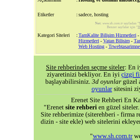
Etiketler
:
sadece, hosting
Not
:
www.sh.com.tr
sayfadan “
Benzer sayfalar için “
H
Kategori Siteleri
:
TamKalite Bilişim Hizmetleri
Hizmetleri
-
Vatan Bilişim
-
Tam
Web Hosting
-
Trwebtasarimnet
Site rehberinden seçme siteler
: En 
ziyaretinizi bekliyor. En iyi
çizgi f
başlayabilirsiniz.
3d oyunlar
güzel 
oyunlar
sitesini zi
Erenet Site Rehberi En Kal
"Erenet
site rehberi
en güzel siteler.
Site rehberimize (siterehberi - firma re
dizin - site ekle) web sitelerini ekley
"
www.sh.com.tr
we