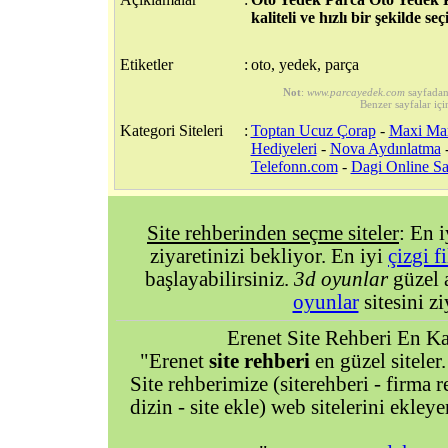
kaliteli ve hızlı bir şekilde seç
Etiketler
:
oto, yedek, parça
Not
:
www.parcayedek.com
sayfadan
Benzer sayfalar içi
Kategori Siteleri
:
Toptan Ucuz Çorap
-
Maxi Mar
Hediyeleri
-
Nova Aydınlatma
Telefonn.com
-
Dagi Online Sa
Site rehberinden seçme siteler
: En 
ziyaretinizi bekliyor. En iyi
çizgi f
başlayabilirsiniz.
3d oyunlar
güzel 
oyunlar
sitesini zi
Erenet Site Rehberi En Kal
"Erenet
site rehberi
en güzel siteler.
Site rehberimize (siterehberi - firma re
dizin - site ekle) web sitelerini ekley