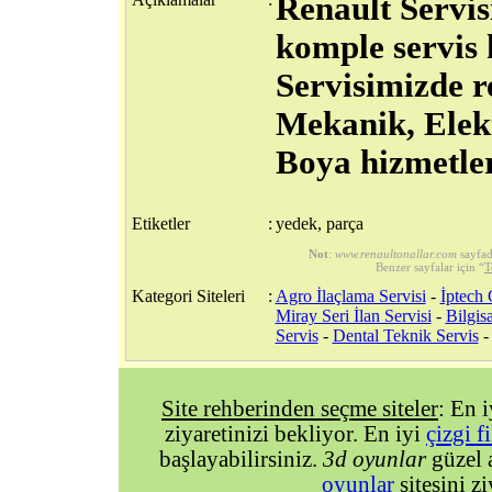
Renault Servis
komple servis 
Servisimizde r
Mekanik, Elek
Boya hizmetler
Etiketler
:
yedek, parça
Not
:
www.renaultonallar.com
sayfad
Benzer sayfalar için “
T
Kategori Siteleri
:
Agro İlaçlama Servisi
-
İptech
Miray Seri İlan Servisi
-
Bilgis
Servis
-
Dental Teknik Servis
Site rehberinden seçme siteler
: En 
ziyaretinizi bekliyor. En iyi
çizgi f
başlayabilirsiniz.
3d oyunlar
güzel 
oyunlar
sitesini zi