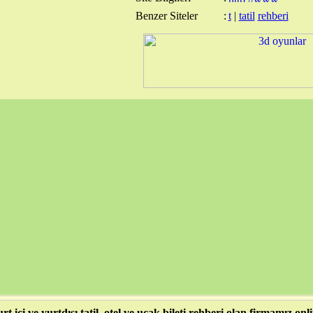
Benzer Siteler
:
t
|
tatil
rehberi
rt içi ve yurtdışı tatil, otel ve uçak bileti rehberi olan firmamız on