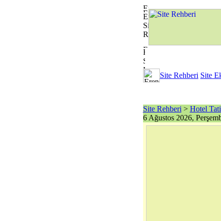
Site Rehberi
Site E
Site Rehberi
>
Hotel Tati
6 Ağustos 2026, Perşem