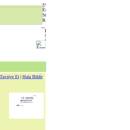
Tavsiye Et
|
Hata Bildir