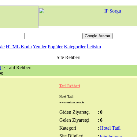
kle
HTML Kodu
Yeniler
Popüler
Kategoriler
İletisim
Site Rehberi
l
> Tatil Rehberi
be
Tatil Rehberi
Hotel Tatil
www.turizm.com.tr
Giden Ziyaretçi
:
0
Gelen Ziyaretçi
:
6
Kategori
:
Hotel Tatil
Site Bilgileri
: