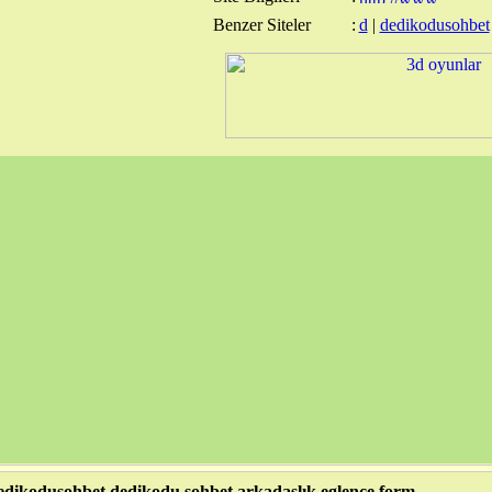
Benzer Siteler
:
d
|
dedikodusohbet
dikodusohbet dedikodu sohbet arkadaşlık eglence form