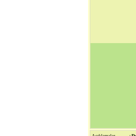
Açıklamalar
:
De