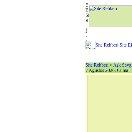
Site Rehberi
Site E
Site Rehberi
>
Aşk Sevg
7 Ağustos 2026, Cuma