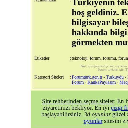
Türkiyenin te
hoş geldiniz. 
bilgisayar bile
hakkında bilgi 
görmekten mut
Etiketler
:
teknoloji, forum, forumu, forum
Not
:
www.forumoloji.com
sayfadan 
Benzer sayfalar için “
F
Kategori Siteleri
:
Forumturk.gen.tr
-
Turkuydu
-
Forum
-
KankaPaylasim
-
Maq
Site rehberinden seçme siteler
: En 
ziyaretinizi bekliyor. En iyi
çizgi f
başlayabilirsiniz.
3d oyunlar
güzel 
oyunlar
sitesini zi