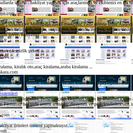
şullarda taşıma - nakliyat yapmak için araçlarımızı ve ekibimizi en üst 
 ...
liye.com
isar , Ürkmez ve Mithatpaşa'daki Emlakçınız 1989 yılında İzmir Alsanc
k.Sektörün gelişiminde, serpilip büyümesinde, ilerleyip yürümesinde k
 üzere, bünyemiz ...
m.tr
a ve temizlik şirketi ...
.com
alama, kiralık oto,araç kiralama,araba kiralama ...
ankara.com
mile sağlık hastalık moda diyet ve her konuda bilgi paylaşımı ...
Sistemleri
ıtılabilirlik çalışmaları, proses seçimi, ekipman seçim ve imalatını içeren 
r. Firmamız her türlü arıtma tesisinin; dizaynını ve projelendirilmesini, 
a.com
liyat ürünleri üretimi yapmaktayız. ...
.com