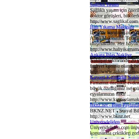
Sağlıklı Yaşam
Sağlıklı yaşam için öneri
doktor görüşleri, bitkiler
http://www.saglikal.com
Halı Yıkama Makinası
İzmir'de kurulmuş olan 
Alma Makinaları, Teksti
oluşmaktadır. Her büyüklü
http://www.haliyikamam
Ankara İhlas Nakliye
Nakliyat sektöründe 20 yı
faaliyet konusu olarak ben
http://www.ankaraihlasn
Kayseri Kızmazlar Nakli
Firmamız özellikle evden 
büyük özelliğimiz ise m
eşyalarınızın nakli ...
http://www.kizmazlarnak
Bknz.net - Bilgi Paylaşt
BKNZ.NET - Sosyal Bilgi
http://www.bknz.net
Universdeliden
Üniversdeliden.com ünivers
konusunda çektikleri zorl
...