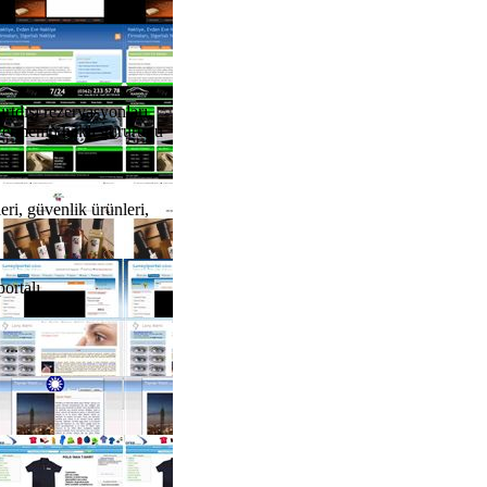
rtdışı rezervasyonları,
t vermenin haklı gururunu
eri, güvenlik ürünleri,
rtalı. ...
...