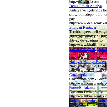
http://mervesel.com
Deniz Emlak Antalya
Antalya ve ilçelerinde her
showroom,depo, büro, otel
gay ...
http://www.denizemlaka
Emircan Rentacar
Tecrübeli personeli ve gü
gururuiçerisindeyiz.Davet
ihtiyaç duyacağınız şo ...
http://www.kiralikarac.c
Filiz Uluslararası Çiçekçi
Filiz cicek online cicek on
http://www.filizcicek.co
Nakliyat Nakliye Evden
Nakliyat, Nakliye, Evden 
http://www.akdeniznakli
Cmebranda
Cmebranda.com - Branda v
http://www.cmebranda.
Bursa Emlak
Bursanın Emlak Sitesi ...
http://www.bursaemlak.
Ankara İpekyolu Taşımac
ANKARA İPEKYOLU NAKLİY