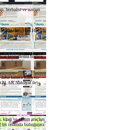
arı, herbalist ve uzman
 Makinaları, Halı Hav
man bir ekipten
yat hizmetlerini başlıca
daha kaliteli kılan en
MAZLAR Nakliyat ile
, kitap ve eğitim araçları
f bir ortamda buluşturara