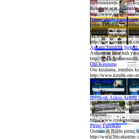
sarfetmektedir. En iyi ko
Rekabete açık, hizmetde s
http://www.ipekyolunak
Alsancaktaki Emlakçınız
İzmir Alsancak , Seferih
komisyonculuğuna başladı
ALSANCAK merkez olmak
http://www.veriemlak.co
Ankara Temizlik Şirketi
Ankaranın lider halı yıkam
http://www.kozatemizlik
Oto Kiralama
Oto kiralama, minibüs kir
http://www.kiralik-oto-
Blog Yorum
Blog yorum anne bebek ha
http://blogyorum.com
Biyolojik Atıksu Arıtma 
Faaliyetimizin içeriği, ar
kurma olarak açıklanabili
ekipman ...
http://www.coskunaritm
Pirinç Fabrikası
Osmancık Baldo pirinç bak
http://www.bucakpirinc