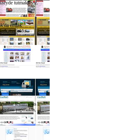
düzeyde tutmaktayız.
ak'da emlak
atkımız oldu .
anahtar teslim tesis
inşaatını yapmakta,