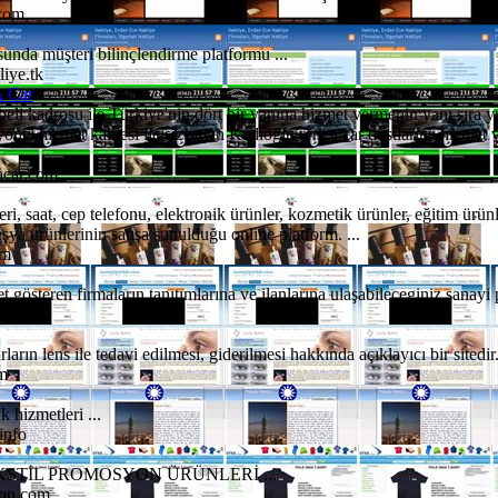
.com
unda müşteri bilinçlendirme platformu ...
iye.tk
A Car
beli kadrosu ile Türkiye'nin dört bir yanına hizmet vermenin yanı sıra yu
yonel hizmet kalitesi ile siz sayın Kadıoğlu rent a car dostlarına hizme
acar.com
ri, saat, cep telefonu, elektronik ürünler, kozmetik ürünler, eğitim ürünl
eşya ürünlerinin satışa sunulduğu online platform. ...
om
 gösteren firmaların tanıtımlarına ve ilanlarına ulaşabileceginiz sanayi po
.com
arın lens ile tedavi edilmesi, giderilmesi hakkında açıklayıcı bir sitedir. 
m
 hizmetleri ...
info
EKSTİL PROMOSYON ÜRÜNLERİ ...
yon.com