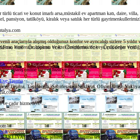
 türlü ticari ve konut imarlı arsa,müstakil ev apartman katı, daire, villa
, pansiyon, tatilköyü, kiralık veya satılık her türlü gayrimenkullerimi
ntalya.com
venli araçlarıyla alışmış olduğunuz konfor ve ayrıcalığı sizlere 5 yıldır
,Fuar, konferans, toplantı ve özel davetlerinizde veya çok değer verdiği
c
lik
line sipariş online hizmet hızlı ve güvenilir. ...
m
 Eve Taşıma
eve Taşıma, Taşımacılık, Şehirlerarası Nakliyat, Ofisten Ofise Nakliyat
yat.com
e çadır hizmetleri. ...
com
com
ılık
AT evden eve, şehirden şehire taşıma sektörleri arasında en iyi 