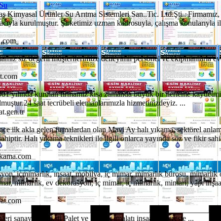
 Su
aş Kimyasal Ürünler Su Arıtma Sistemleri San..Tic. Ltd.Şti.. Firmamız, 
acıyla kurulmuştur. Şirketimiz uzman kadrosuyla, çalışma konularıyla ilg
u.com
amız siz değerli müşterilerimize deneyimli personel ve ekipmanlarla ev
.
at.com
2001 yılında kurulan firmamiz kısa zamanda büyük bir ilerleme kaydetmi
lmuştur.24 saat tecrübeli elemanlarımızla hizmetinizdeyiz. ...
t.gen.tr
nce ilk akla gelen firmalardan olan Mavi Ay halı yıkama, sektörel anla
sahiptir. Halı yıkama teknikleri ile ilgili onlarca yayında söz ve fikir sah
ikama.com
on, içmimarlık, ınsaat, mobilya, iç mimar, mimarlık bürosu, mimarlık o
imar, mimarlık, ev dekorasyon, iç mimar, iç mimarlık, mimari, yapı inşa
at.com
ri sanayi tic.ltd.şti Palet ve Sandık imalatı inşaatlık kereste ...