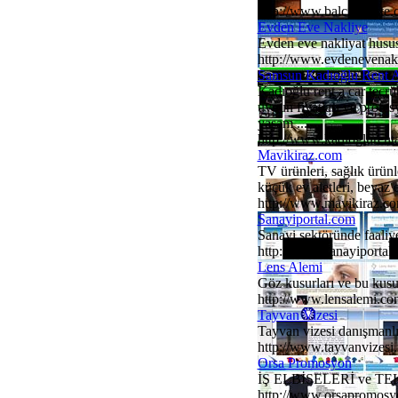
http://www.balcikereste
Evden Eve Nakliye
Evden eve nakliyat husus
http://www.evdenevenakl
Samsun Kadıoğlu Rent 
Kadıoğlu rent a car tecrü
uygun fiyatları ve profes
yaşam ...
http://www.kadioglurent
Mavikiraz.com
TV ürünleri, sağlık ürünle
küçük ev aletleri, beyaz 
http://www.mavikiraz.c
Sanayiportal.com
Sanayi sektöründe faaliyet
http://www.sanayiportal
Lens Alemi
Göz kusurları ve bu kusurl
http://www.lensalemi.co
Tayvan Vizesi
Tayvan vizesi danışmanlık
http://www.tayvanvizesi.
Orsa Promosyon
İŞ ELBİSELERİ ve T
http://www.orsapromos