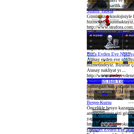
Sarılık belirtileri ve teda
http://www.sarilik.gen.tr
Strafor Tabela
Günümüz teknolojisiyle kal
hizmetinize sunmaktayız. 
http://www.strafora.com.
Reklam212 Açık Hava 
Reklam şirketleri arasın
hizmet vermeye devam edi
http://www.reklam212.co
Buca Evden Eve Nakliya
Atasay evden eve nakliyat
hizmetindeyiz. Bizimle ça
Atasay nakliyat yı ...
http://www.atasayevden
Sultangazi Halı Yıkama
Sultangazi halı yıkama i
ödü vermeden 7/24 hizmet
http://nurtanemhaliyika
Besyo Kursu
Öncelikle besyo kazanmak
antrenörleriniz sizi gözl
yaparken ...
http://www.e-besyokurs
Gedizler Evden Eve Nakl