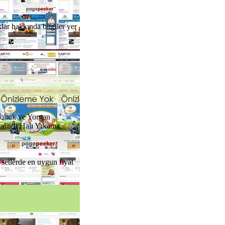
klar hakkında bilgiler yer
Koltuk ve Yorgan
liteli Halı Yıkama,
 setlerde en uygun fiyat