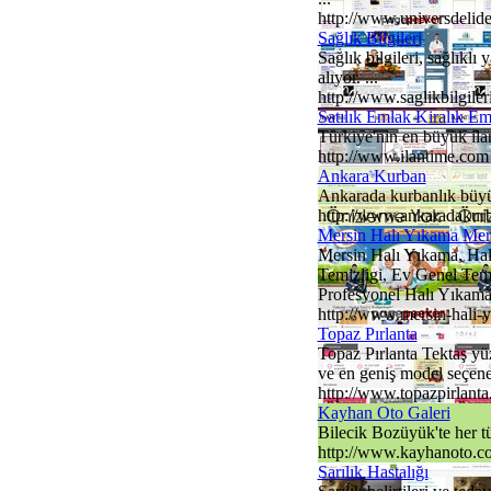
http://www.universdelid
Sağlık Bilgileri
Sağlık bilgileri, sağlıklı
alıyor. ...
http://www.saglikbilgiler
Satılık Emlak Kiralık E
Türkiye'nin en büyük ilan
http://www.ilantime.com
Ankara Kurban
Ankarada kurbanlık büyük
http://www.ankaradakur
Mersin Halı Yıkama Mer
Mersin Halı Yıkama, Halı
Temizligi, Ev Genel Temi
Profesyonel Halı Yıkama
http://www.mersin-hali-
Topaz Pırlanta
Topaz Pırlanta Tektaş yüz
ve en geniş model seçeneğ
http://www.topazpirlant
Kayhan Oto Galeri
Bilecik Bozüyük'te her tür
http://www.kayhanoto.c
Sarılık Hastalığı