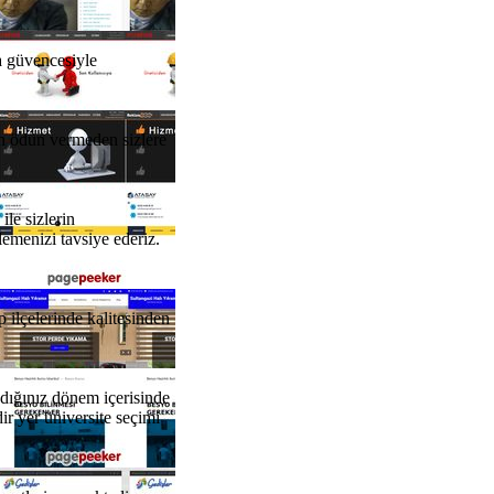
ra güvencesiyle
en ödün vermeden sizlere
ile sizlerin
lemenizi tavsiye ederiz.
ilçelerinde kalitesinden
ndığınız dönem içerisinde
ir yer üniversite seçimi