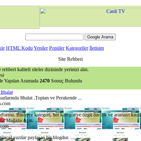
kle
HTML Kodu
Yeniler
Popüler
Kategoriler
İletisim
Site Rehberi
rehberi kaliteli siteler dizininde yerinizi alın.
si
nde Yapılan Aramada
2470
Sonuç Bulundu
Ithalat
arlarında Ithalat ,Toptan ve Perakende ...
m.com
platformu. Binlerce kategori, her kategoriye özgü özellik ve aramayı kısıt
siz Mağaza Açın. ...
n.com
 güncel yazılar paylaşan bir blogdur. ...