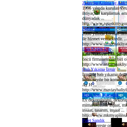
Zetaş Su Arıtma ve Atık
1996 yılında kurulan Zet
ihtiyaçları karşılamak am
dünyadak ...
http://www.zetaskimyas
Simge Nakliyat
2000 yılında kurulan firm
ile hizmet vermektedir. ..
http://www.simgenakliy
Esin Evden Eve
Esin Nakliyat Ltd. Şti. 
öncü firmalarindan biri o
http://www.ankaranakliya
Halı Yıkama İzmir
İzmirde halı yıkama deni
hatırı sayılır bir konuma 
Ay H ...
http://www.maviayhaliy
Mkm Yapı Mimarlık
Ev dekorasyonu, dekorasy
mimarlik,izmir inşaat, m
insaat, tasarım, inşaat ...
http://www.mkmyapiinsa
Palet Sandık
Balcı Kereste orman ürünle