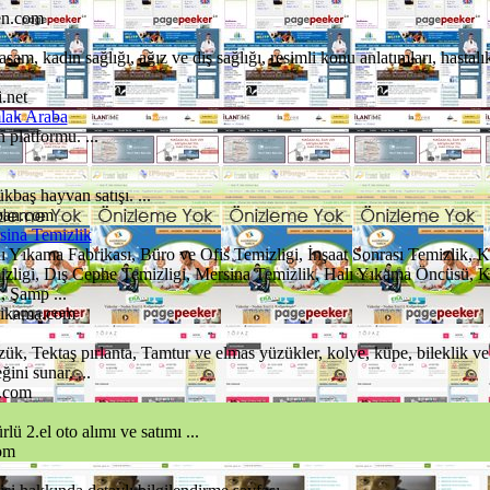
en.com
 yaşam, kadın sağlığı, ağız ve diş sağlığı, resimli konu anlatımları, hastalı
i.net
mlak Araba
 platformu. ...
baş hayvan satışı. ...
ban.com
sina Temizlik
 Yıkama Fabrikası, Büro ve Ofis Temizligi, İnşaat Sonrası Temizlik, 
zligi, Dış Cephe Temizligi, Mersina Temizlik, Halı Yıkama Öncüsü, Ka
, Şamp ...
yikama.com
ük, Tektaş pırlanta, Tamtur ve elmas yüzükler, kolye, küpe, bileklik ve
ini sunar. ...
a.com
lü 2.el oto alımı ve satımı ...
om