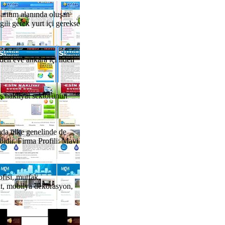
arıtım alanında oluşan
ili gerek yurt içi gerekse
den eve ankara içi ilden
ş nakliyat sektörünün
mda ülke genelinde de
ibidir. Firma Profili: Mavi
fisi, mutfak,
at, mobilya dekorasyon,