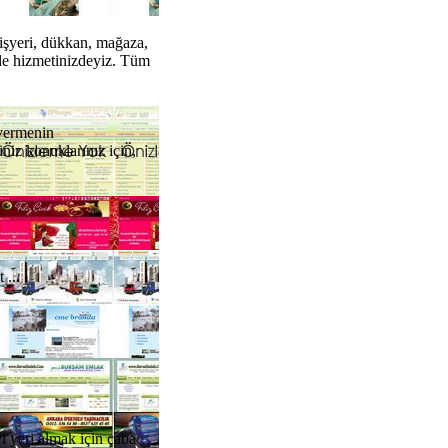
, işyeri, dükkan, mağaza,
zle hizmetinizdeyiz. Tüm
 vermenin
niz konuklarınız için,
 ...
yeri almak için çaba