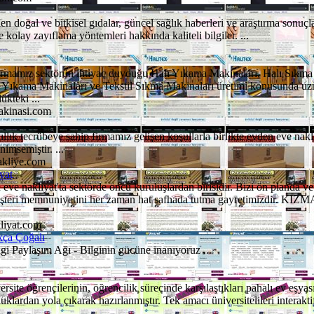
len doğal ve bitkisel gıdalar, güncel sağlık haberleri ve araştırma sonuçl
le kolay zayıflama yöntemleri hakkında kaliteli bilgiler. ...
firmamız sektörün ihtiyaç duyduğu Halı Yıkama Makinaları, Halı Sıkma
l Yıkama Makinaları ve Tekstil Sıkma Makinaları üretimi konusunda uz
kteki ...
akinasi.com
llık tecrübeye sahip firmamız gelişen koşullarla birlikte evden eve nakli
imsemiştir. ...
akliye.com
yat
eve nakliyat'ta sektörde öncü kuruluşlardan birisidir. Bizi ön planda ve 
üşteri memnuniyetini her zaman hat safhada tutma gayretimizdir. KIZ
liyat.com
ıkça Çoğalı
 Paylaşım Ağı - Bilginin gücüne inanıyoruz ...
ite öğrencilerinin, öğrencilik sürecinde karşılaştıkları pahalı ev eşyası
uklardan yola çıkarak hazırlanmıştır. Tek amacı üniversitelileri interakti