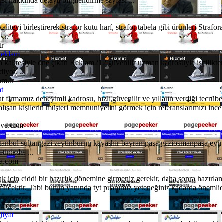
visi hakkında detaylı bilgilendirme sayfası ...
iteyi birleştirerek strafor kutu harf, strafor tabela gibi ürünleri Strafo
...
tr
Reklam
da kalitesiyle öne çıkan Reklam212 güvenilir uzman kadrosuyla işçilikt
yor. ...
m.tr
t
 firmamız deneyimli kadrosu, hızlı,güvenilir ve yılların verdiği tecrübe 
lışan kişilerin müşteri memnuniyetini görmek için referanslarımızı ince
eve.com
stanbul sultangazi zeytinburnu kayaşhir bayrampaşa gaziosmanpaşa eyüp 
inizde. ...
ma.com
 için ciddi bir hazırlık dönemine girmeniz gerekir, daha sonra hazırla
emlicektir. Tabi bunun yanında tyt puanımız yeteneğiniz kadarda önemlid
u.com
iyat