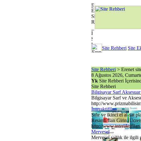
Site Rehberi
Site E
Site Rehberi
> Erenet site 
8 Ağustos 2026, Cumarte
Yk
Site Rehberi İçerisi
Site Rehberi
Bilgisayar Sarf Aksesuar 
Bilgisayar Sarf ve Aksesu
http://www.prizmabilisi
İnteraktifilan
Sıfır ve ikinci el al-sat 
Resimli İlan Girin. Ücret
http://www.interaktifila
Mervesel
Mervesel sağlık ile ilgili