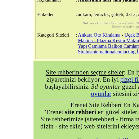
Etiketler
:
ankara, temizlik, şirketi, 0312, 
Not
:
www.kozatemizlik.com
sayfadan “
A
Benzer sayfalar içi
Kategori Siteleri
:
Ankara Oto Kiralama
-
Uçak Bi
Makina - Plazma Kesim Makin
Yapı Camlama Balkon Camla
Stratusınternationalcontacting İ
Site rehberinden seçme siteler
: En 
ziyaretinizi bekliyor. En iyi
çizgi f
başlayabilirsiniz.
3d oyunlar
güzel 
oyunlar
sitesini zi
Erenet Site Rehberi En Kal
"Erenet
site rehberi
en güzel siteler.
Site rehberimize (siterehberi - firma re
dizin - site ekle) web sitelerini ekley