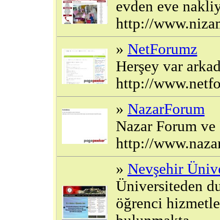
evden eve nakliya
http://www.niza
»
NetForumz
Herşey var arkada
http://www.netf
»
NazarForum
Nazar Forum ve P
http://www.naza
»
Nevşehir Ünive
Üniversiteden du
öğrenci hizmetler