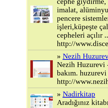
cephe giydirme,
imalat, alüminy
pencere sistemle
işleri,küpeşte ç
cepheleri açılır ..
http://www.disc
»
Nezih Huzurev
Nezih Huzurevi -
bakım. huzurevi 
http://www.nezi
»
Nadirkitap
Aradığınız kitabın