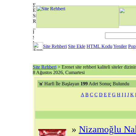
Site Rehberi
Site Ekle
HTML Kodu
Yeniler
Pop
Site Rehberi
> Erenet site rehberi kaliteli siteler dizini
8 Ağustos 2026, Cumartesi
'
n
' Harfi İle Başlayan
199
Adet Sonuç Bulundu
A
B
C
Ç
D
E
F
G
H
I
I
J
K
»
Nizamoğlu Nak