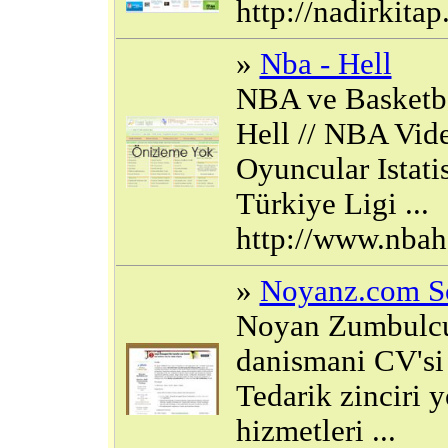
http://nadirkita
»
Nba - Hell
NBA ve Basketbol
Hell // NBA Vid
Oyuncular Istati
Türkiye Ligi ...
http://www.nbah
»
Noyanz.com S
Noyan Zumbulc
danismani CV'si
Tedarik zinciri 
hizmetleri ...