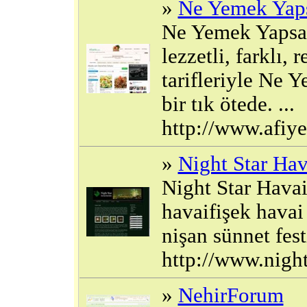
»
Ne Yemek Ya
Ne Yemek Yapsam
lezzetli, farklı
tarifleriyle Ne
bir tık ötede. ...
http://www.afiy
»
Night Star Hav
Night Star Havai
havaifişek havai
nişan sünnet fest
http://www.nigh
»
NehirForum