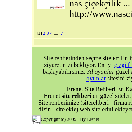
nas çiçekçilik ...
http://www.nasc
[1]
2
3
4
.....
7
Site rehberinden seçme siteler
: En 
ziyaretinizi bekliyor. En iyi
çizgi f
başlayabilirsiniz.
3d oyunlar
güzel 
oyunlar
sitesini zi
Erenet Site Rehberi En Kal
"Erenet
site rehberi
en güzel siteler.
Site rehberimize (siterehberi - firma re
dizin - site ekle) web sitelerini ekley
Copyright (c) 2005 - By Erenet