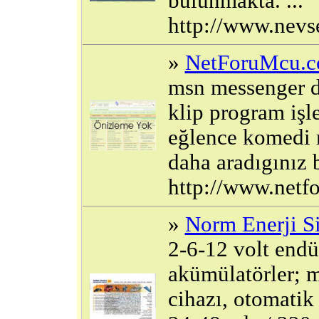
bulunmakta. ...
http://www.nevse
»
NetForuMcu.co
msn messenger d
klip program işl
eğlence komedi m
daha aradıgınız br
http://www.net
»
Norm Enerji Si
2-6-12 volt endüs
akümülatörler; m
cihazı, otomatik