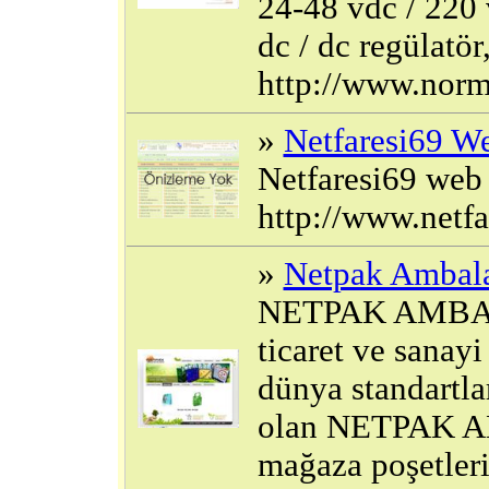
24-48 vdc / 220 v
dc / dc regülatör,
http://www.norm
»
Netfaresi69 We
Netfaresi69 web t
http://www.netfa
»
Netpak Ambal
NETPAK AMBALAJ
ticaret ve sanay
dünya standartla
olan NETPAK A
mağaza poşetleri