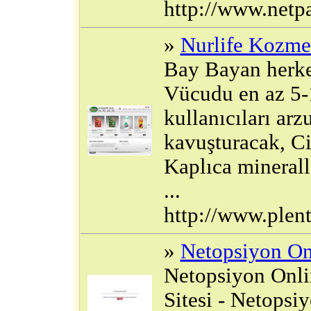
http://www.netp
»
Nurlife Kozmet
Bay Bayan herkes
Vücudu en az 5-1
kullanıcıları arz
kavuşturacak, C
Kaplıca mineralle
...
http://www.plent
»
Netopsiyon On
Netopsiyon Onli
Sitesi - Netopsi