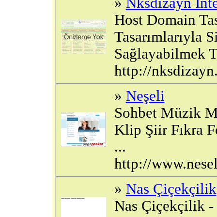
»
Nksdizayn Inte
Host Domain Tas
Tasarımlarıyla S
Sağlayabilmek T
http://nksdizayn
»
Neşeli
Sohbet Müzik M
Klip Şiir Fıkra
...
http://www.nesel
»
Nas Çiçekçilik
Nas Çiçekçilik -