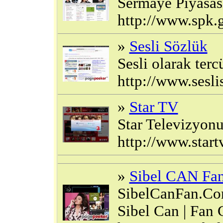
Sermaye Piyasası
http://www.spk.g
»
Sesli Sözlük
Sesli olarak terc
http://www.sesl
»
Star TV
Star Televizyonu
http://www.start
»
Sibel CAN Fa
SibelCanFan.Com
Sibel Can | Fan C