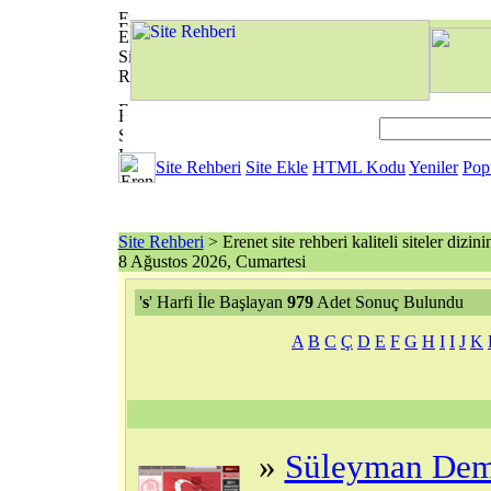
Site Rehberi
Site Ekle
HTML Kodu
Yeniler
Pop
Site Rehberi
> Erenet site rehberi kaliteli siteler dizini
8 Ağustos 2026, Cumartesi
'
s
' Harfi İle Başlayan
979
Adet Sonuç Bulundu
A
B
C
Ç
D
E
F
G
H
I
I
J
K
»
Süleyman Demi