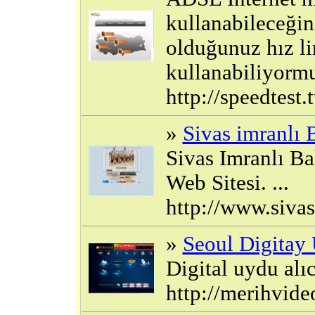
kullanabileceğin
olduğunuz hız li
kullanabiliyormus
http://speedtest.t
»
Sivas imranlı
Sivas Imranlı B
Web Sitesi. ...
http://www.siva
»
Seoul Digitay
Digital uydu alıcı
http://merihvide