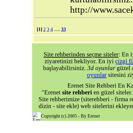
http://www.sac
[1]
2
3
4
.....
33
Site rehberinden seçme siteler
: En 
ziyaretinizi bekliyor. En iyi
çizgi f
başlayabilirsiniz.
3d oyunlar
güzel 
oyunlar
sitesini zi
Erenet Site Rehberi En Kal
"Erenet
site rehberi
en güzel siteler.
Site rehberimize (siterehberi - firma re
dizin - site ekle) web sitelerini ekley
Copyright (c) 2005 - By Erenet