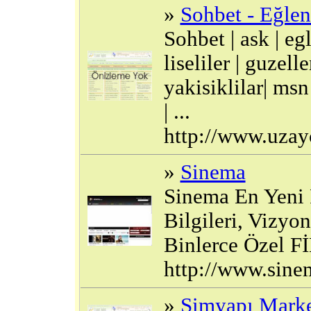
»
Sohbet - Eğlen
Sohbet | ask | eg
liseliler | guzelle
yakisiklilar| msn
| ...
http://www.uzay
»
Sinema
Sinema En Yeni 
Bilgileri, Vizyo
Binlerce Özel Fİ
http://www.sin
»
Simyapı Mark